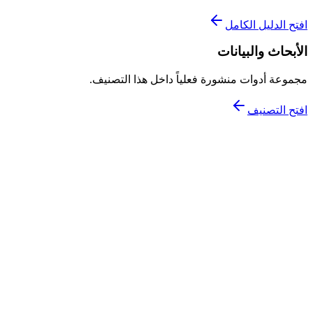
افتح الدليل الكامل
الأبحاث والبيانات
مجموعة أدوات منشورة فعلياً داخل هذا التصنيف.
افتح التصنيف
مجاني جزئياً
روبوتات الدردشة والمساعدين
مصدر رسمي
قرار سريع ومختصر للمقارنة والاكتشاف
Perplexity
محرك بحث ذكي يمنحك إجابات مع مصادر واضحة، وهو مثالي
للبداية السريعة قبل التعمق.
التصنيف