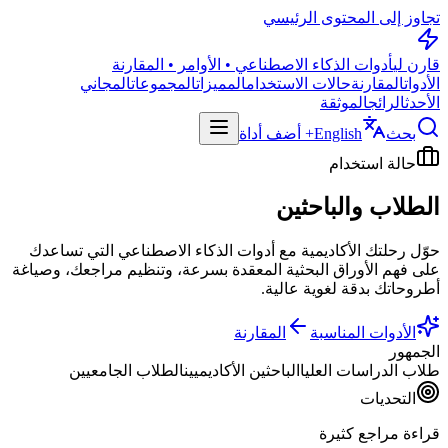
تجاوز إلى المحتوى الرئيسي
قارن لي
أدوات الذكاء الاصطناعي • الأوامر • المقارنة
الأدوات
المقارنة
حالات الاستخدام
المميزات
المجموعات
المجاني
الأحدث
الرائج
الموثقة
بحث
English
+ أضف أداة
حالة استخدام
الطلاب والباحثين
حوّل رحلتك الأكاديمية مع أدوات الذكاء الاصطناعي التي تساعدك
على فهم الأوراق البحثية المعقدة بسرعة، وتنظيم مراجعك، وصياغة
أطروحاتك بدقة لغوية عالية.
الأدوات المناسبة
المقارنة
الجمهور
طلاب الدراسات العليا
الباحثين الأكاديميين
الطلاب الجامعيين
التحديات
قراءة مراجع كثيرة