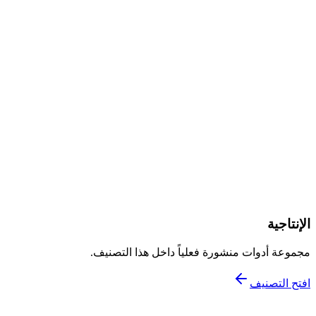
مساعد بحث لتلخيص المصادر والاستفسار منها وتنظيم الملاحظات.
التصنيف
التعليم
المشاهدة
0
0
حفظ
مراجعة تحريرية
قارن
الإنتاجية
مجموعة أدوات منشورة فعلياً داخل هذا التصنيف.
افتح التصنيف
مجاني جزئياً
كتابة المحتوى والسيو
مصدر رسمي