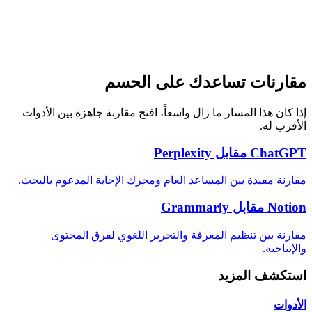
9200
حفظ
مراجعة تحريرية
قارن
مقارنات تساعدك على الحسم
إذا كان هذا المسار ما زال واسعاً، افتح مقارنة جاهزة بين الأدوات
الأقرب له.
ChatGPT مقابل Perplexity
مقارنة مفيدة بين المساعد العام ومحرك الإجابة المدعوم بالبحث.
Notion مقابل Grammarly
مقارنة بين تنظيم المعرفة والتحرير اللغوي لفرق المحتوى
والإنتاجية.
استكشف المزيد
الأدوات