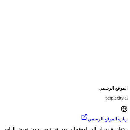
تعلم اللغات مدعوم بـ GPT-4.
التصنيف
روبوتات الدردشة والمساعدين
المشاهدة
200M
3M
حفظ
مراجعة تحريرية
قارن
الموقع الرسمي
perplexity.ai
زيارة الموقع الرسمي
ستغادر قارن لي إلى الموقع الرسمي في تبويب جديد. نعرض الرابط