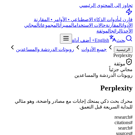
تجاوز إلى المحتوى الرئيسي
قارن لي
أدوات الذكاء الاصطناعي • الأوامر • المقارنة
الأدوات
المقارنة
حالات الاستخدام
المميزات
المجموعات
المجاني
الأحدث
الرائج
الموثقة
بحث
English
+ أضف أداة
جميع الأدوات
روبوتات الدردشة والمساعدين
الرئيسية
Perplexity
موثقة
مجاني جزئياً
روبوتات الدردشة والمساعدين
Perplexity
محرك بحث ذكي يمنحك إجابات مع مصادر واضحة، وهو مثالي
للبداية السريعة قبل التعمق.
research
#
citations
#
search
#
sources
#