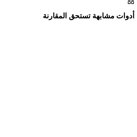
أدوات مشابهة تستحق المقارنة
مجاني جزئياً
روبوتات الدردشة والمساعدين
مصدر رسمي
قرار سريع ومختصر للمقارنة والاكتشاف
ChatGPT
مساعد كتابة وبحث متعدد المهام يساعدك على التفكير، الصياغة،
والتلخيص بسرعة داخل سير العمل اليومي.
التصنيف
روبوتات الدردشة والمساعدين
المشاهدة