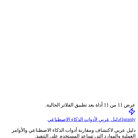
رايتر
مساعد كتابة AI لإنشاء محتوى عالي الجودة بسرعة
التصنيف
كتابة المحتوى والسيو
المشاهدة
72000
3300
حفظ
مراجعة تحريرية
قارن
عرض
11
من
11
أداة بعد تطبيق الفلاتر الحالية.
Qaranly
دليل عربي لأدوات الذكاء الاصطناعي
دليل عربي لاكتشاف ومقارنة أدوات الذكاء الاصطناعي والأوامر
العملية والموارد التي تساعد المستخدم على التنفيذ.