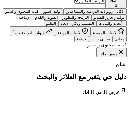
الفلاتر
1
الكل
روبوتات الدردشة والمساعدين
توليد الصور
كتابة المحتوى والسيو
توليد وتحرير الفيديو
البرمجة والتطوير
الصوت والكلام
الإنتاجية
الأبحاث والبيانات
التصميم وثلاثي الأبعاد
التعليم
الأدوات المميزة
الأدوات الموثقة
الأدوات النشطة حديثاً
مجاني
مجاني جزئياً
مدفوع
كتابة المحتوى والسيو
مسح الفلاتر
النتائج
دليل حي يتغير مع الفلاتر والبحث
عرض
11
من
11
أداة
مجاني جزئياً
توليد الصور
مصدر رسمي
قرار سريع ومختصر للمقارنة والاكتشاف