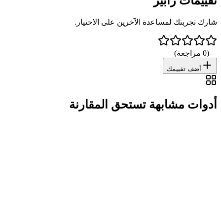
تقييمات
زابير
شارك تجربتك لمساعدة الآخرين على الاختيار.
—
(
0
مراجعة
)
أضف تقييمك
أدوات مشابهة تستحق المقارنة
مجاني جزئياً
عام
مصدر رسمي
قرار سريع ومختصر للمقارنة والاكتشاف
Notion