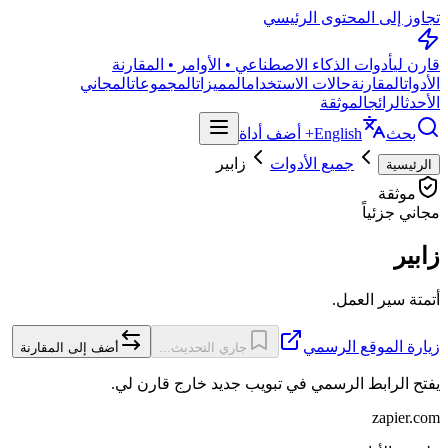
تجاوز إلى المحتوى الرئيسي
قارن لي
أدوات الذكاء الاصطناعي • الأوامر • المقارنة
الأدوات
المقارنة
حالات الاستخدام
المميزات
المجموعات
المجاني
الأحدث
الرائج
الموثقة
بحث
English
+ أضف أداة
جميع الأدوات
زابير
الرئيسية
موثقة
مجاني جزئياً
زابير
أتمتة سير العمل.
زيارة الموقع الرسمي
جاري التحديث...
أضف إلى المقارنة
يفتح الرابط الرسمي في تبويب جديد خارج قارن لي.
zapier.com