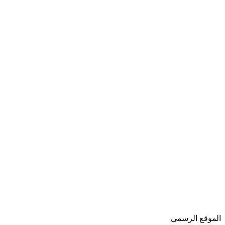
Consensus
Consensus is a search engine that uses AI to find answers in
scientific research.
التصنيف
عام
المشاهدة
0
0
حفظ
محدثة
قارن
الموقع الرسمي