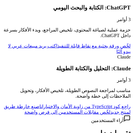
ChatGPT: الكتابة والبحث اليومي
3
أوامر
حزمة عملية لصياغة المحتوى، تلخيص المراجع، وبدء الأفكار بسرعة
داخل ChatGPT.
لخّص ورقة بحثية مع نقاط قابلة للتنفيذ
اكتب بريد مبيعات عربي لا
يبدو آليًا
Claude
Claude: التحليل والكتابة الطويلة
3
أوامر
مناسب لمراجعة النصوص الطويلة، تلخيص الأفكار، وتحويل
الملاحظات إلى خطة واضحة.
راجِع كود TypeScript من زاوية الأمان والاختبارات
اصنع خارطة طريق
لمنتج جديد
لخّص مقابلات المستخدمين إلى فرص واضحة
آراء المستخدمين