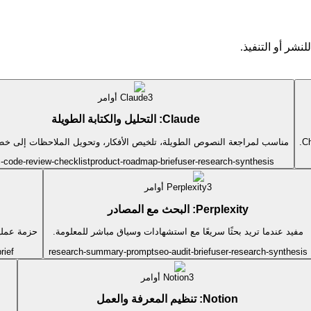
نشر أو التنفيذ.
3
Claude
أوامر
Claude: التحليل والكتابة الطويلة
مناسب لمراجعة النصوص الطويلة، تلخيص الأفكار، وتحويل الملاحظات إلى خط
c-code-review-checklist
product-roadmap-brief
user-research-synthesis
3
Perplexity
أوامر
Perplexity: البحث مع المصادر
مفيد عندما تريد بحثًا سريعًا مع استشهادات وسياق مباشر للمعلومة.
حزمة عملية
rief
research-summary-prompt
seo-audit-brief
user-research-synthesis
3
Notion
أوامر
Notion: تنظيم المعرفة والعمل