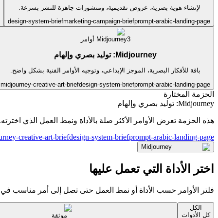
لإنشاء هوية بصرية، عروض تقديمية، ومنشورات جاهزة للنشر بسرعة.
design-system-brief
marketing-campaign-brief
prompt-arabic-landing-page
3
Midjourney
أوامر
Midjourney: توليد بصري وإلهام
باقة للأفكار البصرية، الموجز الإبداعي، وتوجيه الأوامر الفنية بشكل واضح.
midjourney-creative-art-brief
design-system-brief
prompt-arabic-landing-page
الحزمة المختارة
Midjourney: توليد بصري وإلهام
هذه الحزمة تعرض الأوامر الأكثر صلة بالأداة ونمط العمل الذي اخترته.
rney-creative-art-brief
design-system-brief
prompt-arabic-landing-page
Midjourney
اختر الأداة التي تعمل عليها
فلتر الأوامر حسب الأداة أو نمط العمل حتى تصل إلى أمر مناسب في ث
الكل
كل الأدوات
موثقة