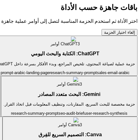
باقات جاهزة حسب الأداة
اختر الأداة ثم استخدم الحزمة المناسبة لتصل إلى أوامر عملية جاهزة لل
إلغاء اختيار الحزمة
3
ChatGPT
أوامر
ChatGPT: الكتابة والبحث اليومي
حزمة عملية لصياغة المحتوى، تلخيص المراجع، وبدء الأفكار بسرعة داخل ChatGPT.
prompt-arabic-landing-page
research-summary-prompt
sales-email-arabic
3
Gemini
أوامر
Gemini: البحث متعدد المصادر
حزمة مخصصة للبحث السريع، المقارنات، وتنظيف المعلومات قبل اتخاذ القرار.
research-summary-prompt
seo-audit-brief
user-research-synthesis
3
Canva
أوامر
Canva: التصميم السريع للفِرق