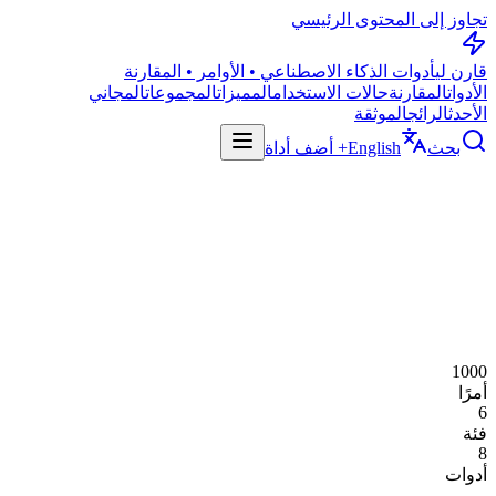
تجاوز إلى المحتوى الرئيسي
قارن لي
أدوات الذكاء الاصطناعي • الأوامر • المقارنة
الأدوات
المقارنة
حالات الاستخدام
المميزات
المجموعات
المجاني
الأحدث
الرائج
الموثقة
بحث
English
+ أضف أداة
1000
أمرًا
6
فئة
8
أدوات