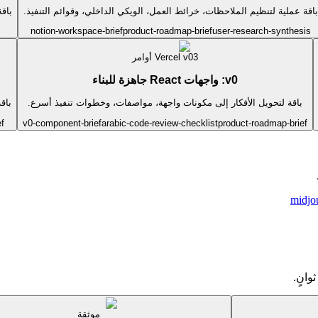
باقة عملية لتنظيم الملاحظات، خرائط العمل، الويكي الداخلي، وقوائم التنفيذ.
باق
notion-workspace-brief
product-roadmap-brief
user-research-synthesis
3
Vercel v0
أوامر
v0: واجهات React جاهزة للبناء
باقة لتحويل الأفكار إلى مكونات واجهة، مواصفات، وخطوات تنفيذ أسرع.
باق
ef
v0-component-brief
arabic-code-review-checklist
product-roadmap-brief
midjou
وانٍ.
موثقة