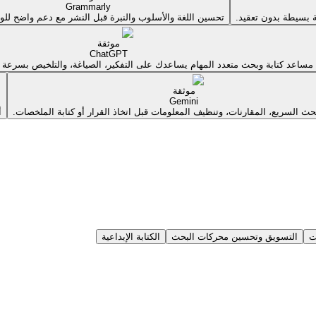
Grammarly
 بسيطة بدون تعقيد.
تحسين اللغة والأسلوب والنبرة قبل النشر مع دعم واضح للو
موثقة
ChatGPT
مساعد كتابة وبحث متعدد المهام يساعدك على التفكير، الصياغة، والتلخيص بسرعة 
موثقة
Gemini
ث السريع، المقارنات، وتنظيف المعلومات قبل اتخاذ القرار أو كتابة الملخصات.
أ
ت
التسويق وتحسين محركات البحث
الكتابة الإبداعية