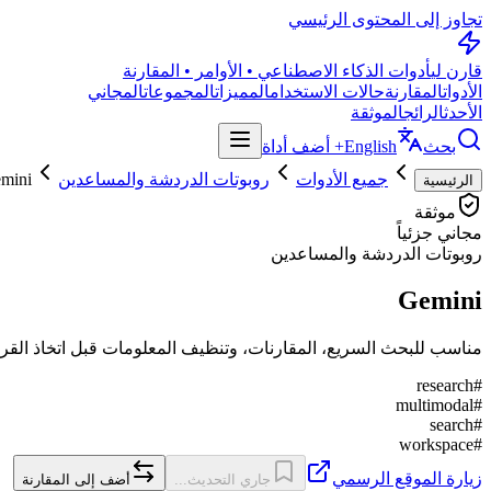
تجاوز إلى المحتوى الرئيسي
قارن لي
أدوات الذكاء الاصطناعي • الأوامر • المقارنة
الأدوات
المقارنة
حالات الاستخدام
المميزات
المجموعات
المجاني
الأحدث
الرائج
الموثقة
بحث
English
+ أضف أداة
جميع الأدوات
روبوتات الدردشة والمساعدين
mini
الرئيسية
موثقة
مجاني جزئياً
روبوتات الدردشة والمساعدين
Gemini
مناسب للبحث السريع، المقارنات، وتنظيف المعلومات قبل اتخاذ القرار
research
#
multimodal
#
search
#
workspace
#
زيارة الموقع الرسمي
جاري التحديث...
أضف إلى المقارنة